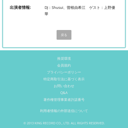
CONTACT
出演者情報
DJ：Shusui、曽根由希江 ゲスト：上野優
華
TWITTER
LINE
戻る
INSTAGRAM
YOUTUBE
推奨環境
会員規約
カートを確認
プライバシーポリシー
特定商取引法に基づく表示
MY PAGE
お問い合わせ
サインイン
Q&A
著作権管理事業者許諾番号
利用者情報の外部送信について
© 2013 KING RECORD CO., LTD. ALL RIGHTS RESERVED.