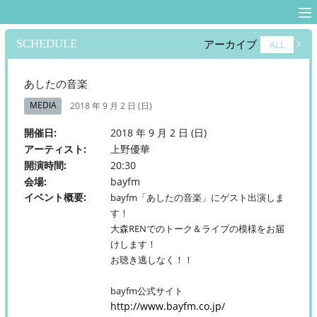
MENU
MENU
上野優華 オフィ
シャルサイト-
HOME
SCHEDULE
アーカイブ
ALL
Yuuka Ueno
NEWS
Official Web Site-
あしたの音楽
SCHEDULE
MEDIA
2018 年 9 月 2 日 (日)
開催日
2018 年 9 月 2 日 (日)
DISCOGRAPHY
アーティスト
上野優華
開演時間
20:30
MOVIE
会場
bayfm
イベント概要
BLOG
bayfm「あしたの音楽」にゲスト出演しま
す！
大森RENでのトーク＆ライブの模様をお届
PROFILE
けします！
お聴き逃しなく！！
FANCLUB
bayfm公式サイト
STORE
http://www.bayfm.co.jp/