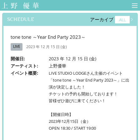
上野優華 オフィ
シャルサイト-
SCHEDULE
アーカイブ
ALL
Yuuka Ueno
Official Web Site-
tone tone ～Year End Party 2023～
LIVE
2023 年 12 月 15 日 (金)
開催日
2023 年 12 月 15 日 (金)
アーティスト
上野優華
イベント概要
LIVE STUDIO LODGEさん主催のイベント
「tone tone ～Year End Party 2023～」に出
演が決定しました！
チケットの予約も開始しております！
皆様ぜひ遊びに来てください！
【開催日時】
2023年12月15日（金）
OPEN 18:30 / START 19:00