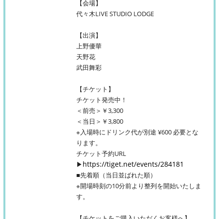
【会場】
代々木LIVE STUDIO LODGE
【出演】
上野優華
天野花
武田舞彩
【チケット】
チケット発売中！
＜前売＞￥3,300
＜当日＞￥3,800
※入場時にドリンク代が別途 ¥600 必要とな
ります。
チケット予約URL
https://tiget.net/events/284181
▶︎
■先着順（当日並ばれた順）
※開場時刻の10分前より整列を開始いたしま
す。
【チケットをご購入いただくお客様へ】