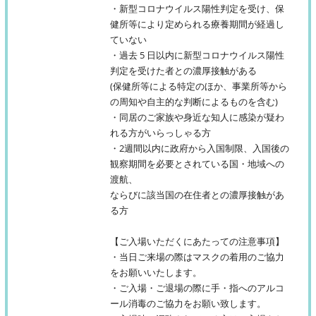
・新型コロナウイルス陽性判定を受け、保
健所等により定められる療養期間が経過し
ていない
・過去 5 日以内に新型コロナウイルス陽性
判定を受けた者との濃厚接触がある
(保健所等による特定のほか、事業所等から
の周知や自主的な判断によるものを含む)
・同居のご家族や身近な知人に感染が疑わ
れる方がいらっしゃる方
・2週間以内に政府から入国制限、入国後の
観察期間を必要とされている国・地域への
渡航、
ならびに該当国の在住者との濃厚接触があ
る方
【ご入場いただくにあたっての注意事項】
・当日ご来場の際はマスクの着用のご協力
をお願いいたします。
・ご入場・ご退場の際に手・指へのアルコ
ール消毒のご協力をお願い致します。