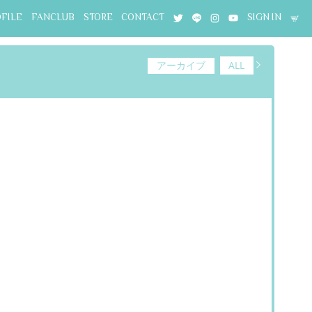
OFILE
FANCLUB
STORE
CONTACT
SIGN IN
アーカイブ
ALL