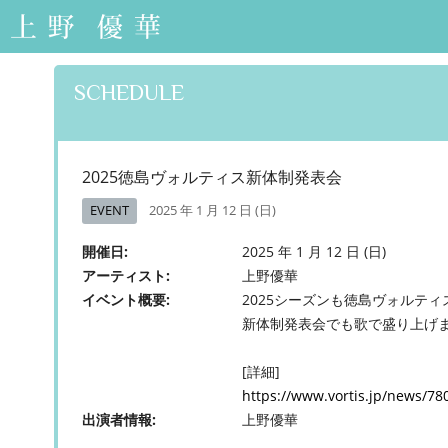
上野優華 オフィシ
ャルサイト-Yuuka
Ueno Official Web
SCHEDULE
Site-
2025徳島ヴォルティス新体制発表会
EVENT
2025 年 1 月 12 日 (日)
開催日
2025 年 1 月 12 日 (日)
アーティスト
上野優華
イベント概要
2025シーズンも徳島ヴォルテ
新体制発表会でも歌で盛り上げ
[詳細]
https://www.vortis.jp/news/78
出演者情報
上野優華