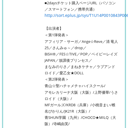
■2daysチケット購入ページURL（パソコン
／スマートフォン／携帯共通）
http://sort.eplus.jp/sys/T1U14P0010843P
【出演者】
＜第1弾発表＞
アフィリア・サーガ／Ange☆Reve／清 竜人
25／さんみゅ～／drop／
BiSH®／FES☆TIVE／POP／ベイビーレイズ
JAPAN／放課後プリンセス／
まなみのりさ／まねきケチャ／ラブアンド
ロイド／愛乙女★DOLL
＜第2弾発表＞
青山☆聖ハチャメチャハイスクール/
アモレカリーナ大阪（大阪）/上野優華/うさ
ロイド（大阪）/
MFガールズ/KRD8（兵庫）/小桃音まい/椎
名ぴかりん/JK21R（大阪）/
青SHUN学園（九州）/CHOCO★MILQ（大
阪）/寺嶋由芙/