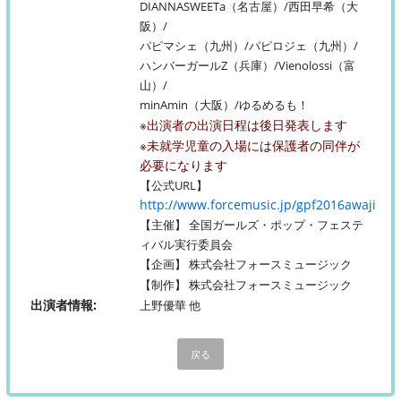
DIANNASWEETa（名古屋）/西田早希（大
阪）/
パピマシェ（九州）/パピロジェ（九州）/
ハンバーガールZ（兵庫）/Vienolossi（富
山）/
minAmin（大阪）/ゆるめるも！
※出演者の出演日程は後日発表します
※未就学児童の入場には保護者の同伴が
必要になります
【公式URL】
http://www.forcemusic.jp/gpf2016awaji
【主催】 全国ガールズ・ポップ・フェステ
ィバル実行委員会
【企画】 株式会社フォースミュージック
【制作】 株式会社フォースミュージック
出演者情報
上野優華 他
戻る