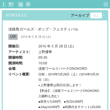
上野優華 オフィ
シャルサイト-
SCHEDULE
アーカイブ
ALL
Yuuka Ueno
Official Web Site-
淡路島ガールズ・ポップ・フェスティバル
LIVE
2016 年 5 月 28 日 (土)
開催日
2016 年 5 月 28 日 (土)
アーティスト
上野優華
開場時間
09:30
開演時間
10:00
会場
淡路ワールドパークONOKORO
イベント概要
日程：2016年5月28日（土）/2016年5月29
日（日）
※上野優華は両日出演します！
【料金】（淡路ワールドパークONOKORO
入園料も含む）
●前売り5,000円 ●当日6,000円
●2days9,000円 ●特典付きチケット(20,000