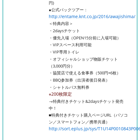
円)
●公式パックツアー：
http://entame.knt.co.jp/2016/awajishima/
＜特典内容＞
・2daysチケット
・優先入場（OPEN15分前に入場可能）
・VIPスペース利用可能
・VIP専用トイレ
・オフィシャルショップ物販チケット
（3,000円分）
・協賛店で使える食事券（500円×6枚）
・BBQ参加券（出演者後日発表）
・シャトルバス無料券
※200枚限定
→特典付きチケット&2daysチケット発売
中！
■特典付きチケット購入ページURL（パソコ
ン／スマートフォン／携帯共通）
http://sort.eplus.jp/sys/T1U14P0010843P