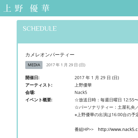
上野優華 オフィシ
ャルサイト-Yuuka
Ueno Official Web
SCHEDULE
Site-
カメレオンパーティー
MEDIA
2017 年 1 月 29 日 (日)
開催日
2017 年 1 月 29 日 (日)
アーティスト
上野優華
会場
Nack5
イベント概要
☆放送日時：毎週日曜日 12:55〜1
☆パーソナリティー：土屋礼央
※上野優華の出演は16:00台の予
番組HP>>
http://www.nack5.