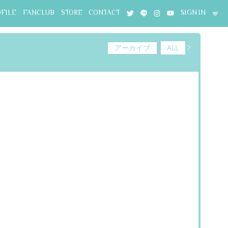
OFILE
FANCLUB
STORE
CONTACT
SIGN IN
アーカイブ
ALL