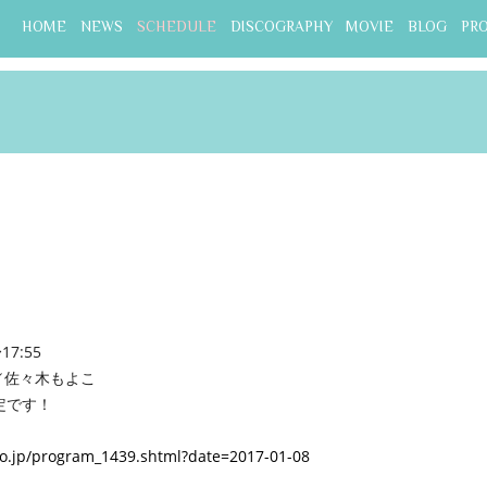
HOME
NEWS
SCHEDULE
DISCOGRAPHY
MOVIE
BLOG
PR
7:55
／佐々木もよこ
定です！
co.jp/program_1439.shtml?date=2017-01-08