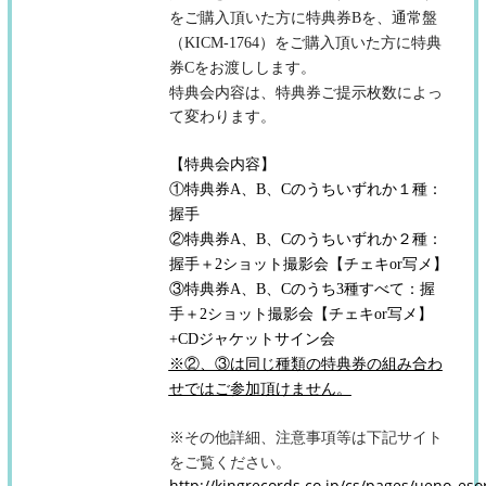
をご購入頂いた方に特典券
B
を、通常盤
（
KICM-1764
）をご購入頂いた方に特典
券
C
をお渡しします。
特典会内容は、特典券ご提示枚数によっ
て変わります。
【特典会内容】
①特典券A、B、Cのうちいずれか１種：
握手
②特典券A、B、Cのうちいずれか２種：
握手＋2ショット撮影会【チェキor写メ】
③特典券A、B、Cのうち3種すべて：握
手＋2ショット撮影会【チェキor写メ】
+CDジャケットサイン会
※②、③は同じ種類の特典券の組み合わ
せではご参加頂けません。
その他詳細、注意事項等は下記サイト
※
をご覧ください。
http://kingrecords.co.jp/cs/pages/ueno_es