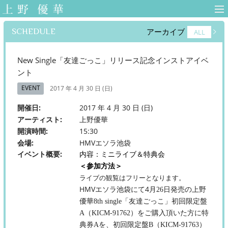
上野優華 オフィ
シャルサイト-
SCHEDULE
アーカイブ
ALL
Yuuka Ueno
Official Web Site-
New Single「友達ごっこ」リリース記念インストアイベ
ント
EVENT
2017 年 4 月 30 日 (日)
開催日
2017 年 4 月 30 日 (日)
アーティスト
上野優華
開演時間
15:30
会場
HMVエソラ池袋
イベント概要
内容：ミニライブ＆特典会
＜参加方法＞
ライブの観覧はフリーとなります。
HMV
エソラ池袋にて4
月26
日発売の上野
優華
8th single
「友達ごっこ」初回限定盤
A
（
KICM-91762
）をご購入頂いた方に特
典券
A
を、初回限定盤
B
（
KICM-91763
）