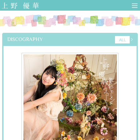
上野優華 オフィ
シャルサイト-
Yuuka Ueno
Official Web Site-
DISCOGRAPHY
ALL