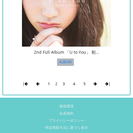
2nd Full Album 「U to You」 初...
ALBUM
|
1
2
3
4
5
|
推奨環境
会員規約
プライバシーポリシー
特定商取引法に基づく表示