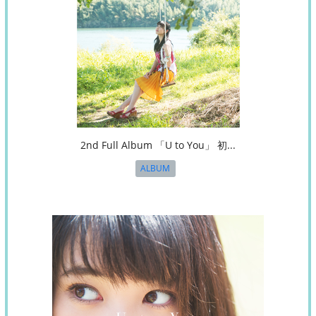
2nd Full Album 「U to You」 初...
ALBUM