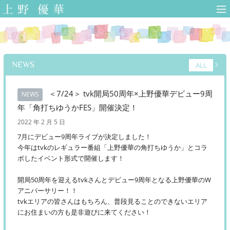
上野優華 オフィ
シャルサイト-
Yuuka Ueno
Official Web Site-
NEWS
ALL
＜7/24＞ tvk開局50周年×上野優華デビュー9周
NEWS
年「角打ちゆうかFES」開催決定！
2022 年 2 月 5 日
7月にデビュー9周年ライブが決定しました！
今年はtvkのレギュラー番組「上野優華の角打ちゆうか」とコラ
ボしたイベント形式で開催します！
開局50周年を迎えるtvkさんとデビュー9周年となる上野優華のW
アニバーサリー！！
tvkエリアの皆さんはもちろん、普段見ることのできないエリア
にお住まいの方も是非遊びに来てください！