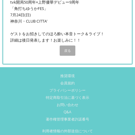
tvk開局50周年×上野優華デビュー9周年
「角打ちゆうかFES」
7月24日(日)
神奈川・CLUB CITTA’
ゲストをお招きしてのほろ酔い本音トーク＆ライブ！
詳細は後日発表します！お楽しみに！！
戻る
推奨環境
会員規約
プライバシーポリシー
特定商取引法に基づく表示
お問い合わせ
Q&A
著作権管理事業者許諾番号
利用者情報の外部送信について