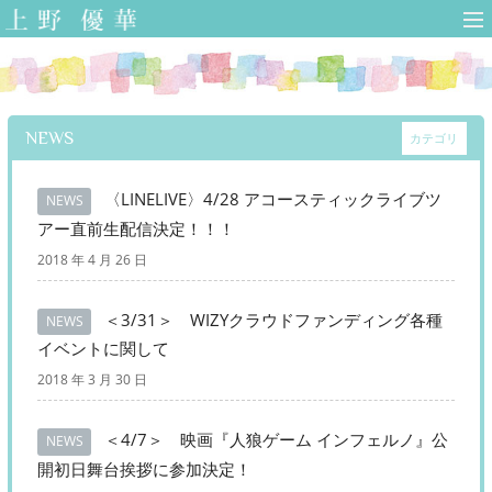
上野優華 オフィ
シャルサイト-
Yuuka Ueno
Official Web Site-
NEWS
カテゴリ
〈LINELIVE〉4/28 アコースティックライブツ
NEWS
アー直前生配信決定！！！
2018 年 4 月 26 日
＜3/31＞ WIZYクラウドファンディング各種
NEWS
イベントに関して
2018 年 3 月 30 日
＜4/7＞ 映画『人狼ゲーム インフェルノ』公
NEWS
開初日舞台挨拶に参加決定！