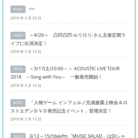
<>
NEWS
2018 年 3 月 20 日
＜4/26＞ 凸凹凸凹-ルリロリ-さん主催定期ラ
NEWS
イブに出演決定！
2018 年 3 月 19 日
＜3/17(土)10:00～＞ ACOUSTIC LIVE TOUR
NEWS
2018 ～Song with You～ 一般発売開始！
2018 年 3 月 16 日
「人狼ゲーム インフェルノ完成披露上映会＆ロ
NEWS
ストエデンＤＶＤ発売記念イベント」登壇決定！
2018 年 3 月 13 日
3/12～15のbayfm「MUSIC SALAD」はDJシャ
NEWS