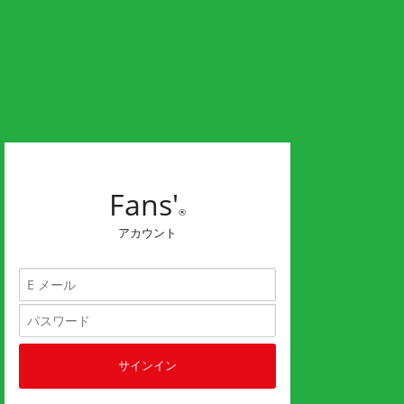
Fans'
®
アカウント