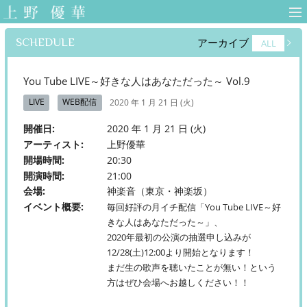
上野優華 オフィ
シャルサイト-
SCHEDULE
アーカイブ
ALL
Yuuka Ueno
Official Web Site-
You Tube LIVE～好きな人はあなただった～ Vol.9
LIVE
WEB配信
2020 年 1 月 21 日 (火)
開催日
2020 年 1 月 21 日 (火)
アーティスト
上野優華
開場時間
20:30
開演時間
21:00
会場
神楽音（東京・神楽坂）
イベント概要
毎回好評の月イチ配信「You Tube LIVE～好
きな人はあなただった～」、
2020年最初の公演の抽選申し込みが
12/28(土)12:00より開始となります！
まだ生の歌声を聴いたことが無い！という
方はぜひ会場へお越しください！！