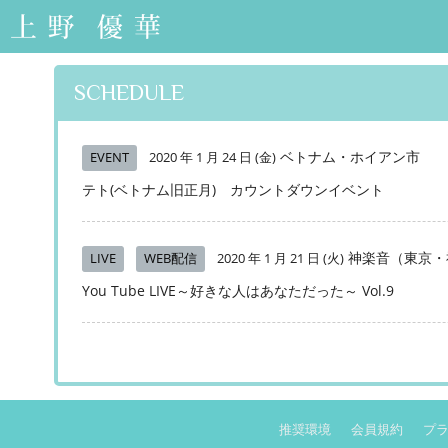
上野優華 オフィシ
ャルサイト-Yuuka
Ueno Official Web
SCHEDULE
Site-
ベトナム・ホイアン市
EVENT
2020 年 1 月 24 日 (金)
テト(ベトナム旧正月) カウントダウンイベント
神楽音（東京・
LIVE
WEB配信
2020 年 1 月 21 日 (火)
You Tube LIVE～好きな人はあなただった～ Vol.9
推奨環境
会員規約
プ