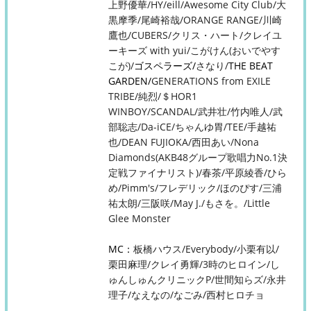
上野優華/HY/eill/Awesome City Club/大
黒摩季/尾崎裕哉/ORANGE RANGE/川崎
鷹也/CUBERS/クリス・ハート/クレイユ
ーキーズ with yui/こがけん(おいでやす
こが)/
ゴスペラーズ/
さなり/
THE BEAT
GARDEN/
GENERATIONS from EXILE
TRIBE/純烈/＄HOR1
WINBOY/SCANDAL/武井壮/竹内唯人/武
部聡志/Da-iCE/ちゃんゆ胃/TEE/手越祐
也/DEAN FUJIOKA/西田あい/Nona
Diamonds(AKB48グループ歌唱力No.1決
定戦ファイナリスト)/春茶/平原綾香/ひら
め/Pimm's/フレデリック/ほのぴす/三浦
祐太朗/三阪咲/May J./もさを。/Little
Glee Monster
MC：
板橋ハウス/Everybody/小栗有以/
栗田麻理/クレイ勇輝/3時のヒロイン/し
ゅんしゅんクリニックP/世間知らズ/永井
理子/なえなの/なごみ/西村ヒロチョ