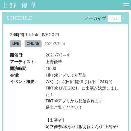
上野優華 オフィ
シャルサイト-
SCHEDULE
アーカイブ
ALL
Yuuka Ueno
Official Web Site-
24時間 TikTok LIVE 2021
LIVE
ONLINE
2021/7/3～4
開催日
2021/7/3～4
アーティスト
上野優華
開演時間
18:00
会場
TikTokアプリより配信
イベント概要
7/3(土)～4(日)に開催される「24時間
TikTok LIVE 2021」に出演が決定しまし
た！
TikTokアプリから配信されます！
是非ご覧ください！
【出演者】
足立佳奈/綾小路 翔/
あれくん/
井上苑子/