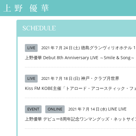
上野優華 オフィシ
ャルサイト-Yuuka
Ueno Official Web
SCHEDULE
Site-
徳島グランヴィリオホテル 
LIVE
2021 年 7 月 24 日 (土)
上野優華 Debut 8th Anniversary LIVE ～Smile & Song～
神戸・クラブ月世界
LIVE
2021 年 7 月 18 日 (日)
Kiss FM KOBE主催「トアロード・アコースティック・フェス
LINE LIVE
EVENT
ONLINE
2021 年 7 月 14 日 (水)
上野優華 デビュー8周年記念ワンマングッズ・ネットサイ