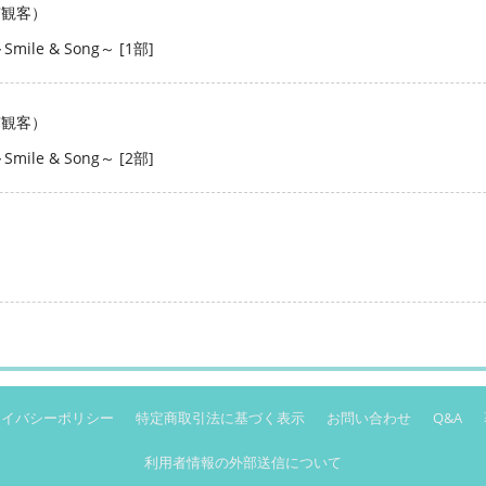
有観客）
～Smile & Song～ [1部]
有観客）
～Smile & Song～ [2部]
ライバシーポリシー
特定商取引法に基づく表示
お問い合わせ
Q&A
利用者情報の外部送信について