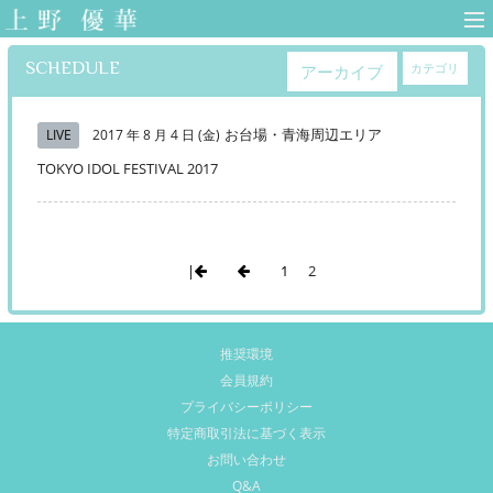
上野優華 オフィ
シャルサイト-
SCHEDULE
カテゴリ
アーカイブ
Yuuka Ueno
Official Web Site-
お台場・青海周辺エリア
LIVE
2017 年 8 月 4 日 (金)
TOKYO IDOL FESTIVAL 2017
|
1
2
推奨環境
会員規約
プライバシーポリシー
特定商取引法に基づく表示
お問い合わせ
Q&A