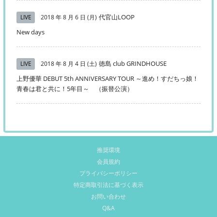
代官山LOOP
LIVE
2018 年 8 月 6 日 (月)
New days
徳島 club GRINDHOUSE
LIVE
2018 年 8 月 4 日 (土)
上野優華 DEBUT 5th ANNIVERSARY TOUR ～進め！すだちっ娘！
青春は君と共に！5年目～ （振替公演）
推奨環境
会員規約
プライバシーポリシー
特定商取引法に基づく表示
お問い合わせ
Q&A