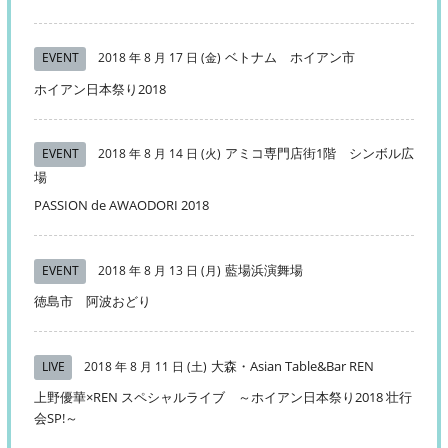
ベトナム ホイアン市
EVENT
2018 年 8 月 17 日 (金)
ホイアン日本祭り2018
アミコ専門店街1階 シンボル広
EVENT
2018 年 8 月 14 日 (火)
場
PASSION de AWAODORI 2018
藍場浜演舞場
EVENT
2018 年 8 月 13 日 (月)
徳島市 阿波おどり
大森・Asian Table&Bar REN
LIVE
2018 年 8 月 11 日 (土)
上野優華×REN スペシャルライブ ～ホイアン日本祭り2018 壮行
会SP!～