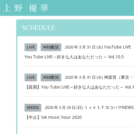
上野優華 オフィシ
ャルサイト-Yuuka
Ueno Official Web
SCHEDULE
Site-
YouTube LIVE
LIVE
WEB配信
2020 年 3 月 31 日 (火)
You Tube LIVE～好きな人はあなただった～ Vol.10.5
神楽音（東京・
LIVE
WEB配信
2020 年 3 月 31 日 (火)
【延期】You Tube LIVE～好きな人はあなただった～ Vol.1
ｔｖｋ１ＦヨコハマNEW
MEDIA
2020 年 3 月 29 日 (日)
【中止】tvk music hour 2020