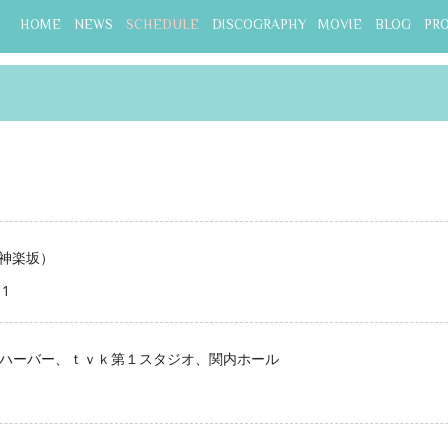
HOME
NEWS
SCHEDULE
DISCOGRAPHY
MOVIE
BLOG
PR
神楽坂）
1
Sハーバー、ｔｖｋ第１スタジオ、関内ホール