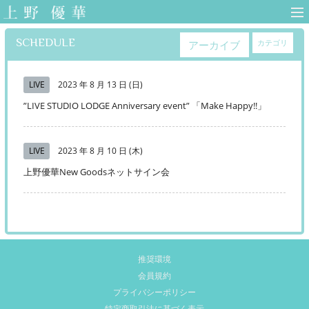
上野優華 オフィ
シャルサイト-
SCHEDULE
カテゴリ
アーカイブ
Yuuka Ueno
Official Web Site-
LIVE
2023 年 8 月 13 日 (日)
”LIVE STUDIO LODGE Anniversary event” 「Make Happy!!」
LIVE
2023 年 8 月 10 日 (木)
上野優華New Goodsネットサイン会
推奨環境
会員規約
プライバシーポリシー
特定商取引法に基づく表示