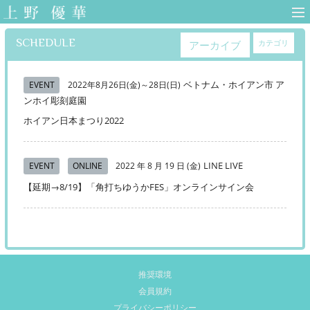
上野優華 オフィ
シャルサイト-
SCHEDULE
カテゴリ
アーカイブ
Yuuka Ueno
Official Web Site-
ベトナム・ホイアン市 ア
EVENT
2022年8月26日(金)～28日(日)
ンホイ彫刻庭園
ホイアン日本まつり2022
LINE LIVE
EVENT
ONLINE
2022 年 8 月 19 日 (金)
【延期→8/19】「角打ちゆうかFES」オンラインサイン会
推奨環境
会員規約
プライバシーポリシー