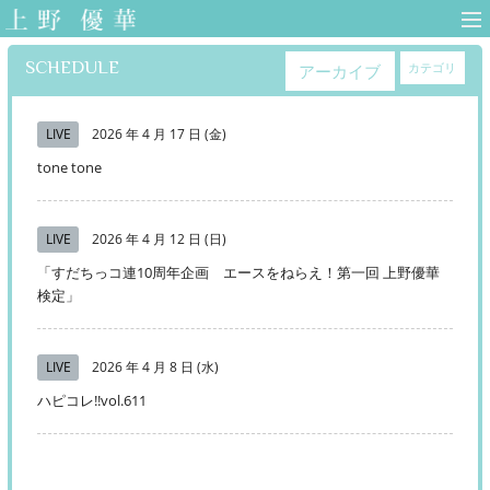
上野優華 オフィ
シャルサイト-
SCHEDULE
カテゴリ
アーカイブ
Yuuka Ueno
Official Web Site-
LIVE
2026 年 4 月 17 日 (金)
tone tone
LIVE
2026 年 4 月 12 日 (日)
「すだちっコ連10周年企画 エースをねらえ！第一回 上野優華
検定」
LIVE
2026 年 4 月 8 日 (水)
ハピコレ!!vol.611