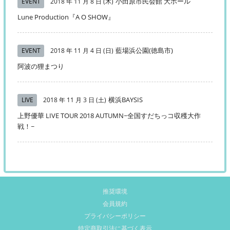
小田原市民会館 大ホール
EVENT
2018 年 11 月 8 日 (木)
Lune Production『A O SHOW』
藍場浜公園(徳島市)
EVENT
2018 年 11 月 4 日 (日)
阿波の狸まつり
横浜BAYSIS
LIVE
2018 年 11 月 3 日 (土)
上野優華 LIVE TOUR 2018 AUTUMN~全国すだちっコ収穫大作
戦！~
推奨環境
会員規約
プライバシーポリシー
特定商取引法に基づく表示