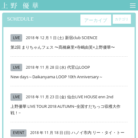
上野優華 オフィ
シャルサイト-
SCHEDULE
カテゴリ
アーカイブ
Yuuka Ueno
Official Web Site-
新宿club SCIENCE
LIVE
2018 年 12 月 1 日 (土)
第2回 まりちゃんフェス 〜髙橋麻里×寺嶋由芙×上野優華〜
代官山LOOP
LIVE
2018 年 11 月 28 日 (水)
New days～Daikanyama LOOP 10th Anniversary～
仙台LIVE HOUSE enn 2nd
LIVE
2018 年 11 月 23 日 (金)
上野優華 LIVE TOUR 2018 AUTUMN~全国すだちっコ収穫大作
戦！~
ハノイ市内 リー・タイ・トー
EVENT
2018 年 11 月 18 日 (日)